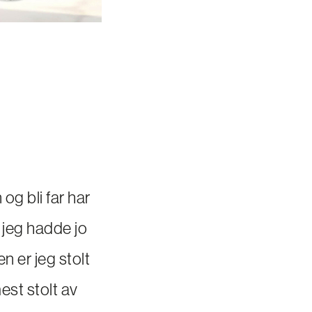
 og bli far har
g jeg hadde jo
n er jeg stolt
mest stolt av