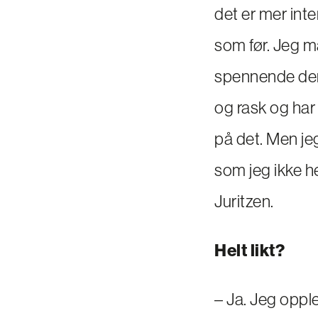
det er mer inte
som før. Jeg m
spennende der. 
og rask og har
på det. Men jeg b
som jeg ikke hel
Juritzen.
Helt likt?
– Ja. Jeg opple