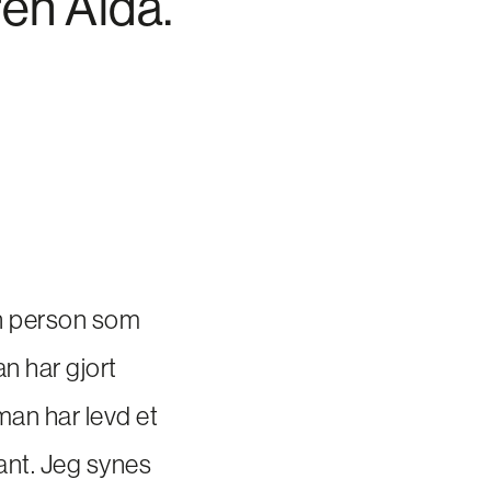
ren Aida.
 en person som
n har gjort
man har levd et
sant. Jeg synes