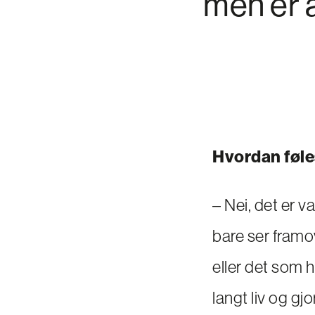
men er a
Hvordan føles
– Nei, det er v
bare ser framo
eller det som h
langt liv og gj