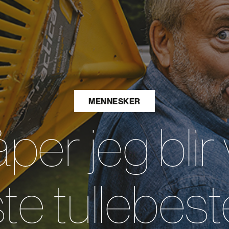
MENNESKER
per jeg bli
te tullebest