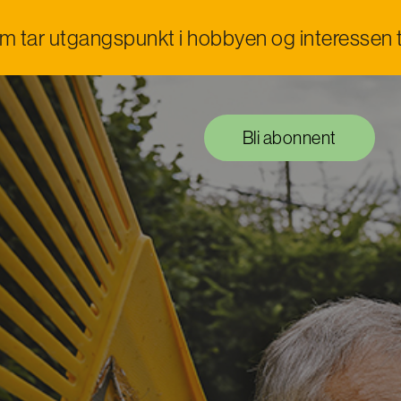
om tar utgangspunkt i hobbyen og interessen t
Bli abonnent