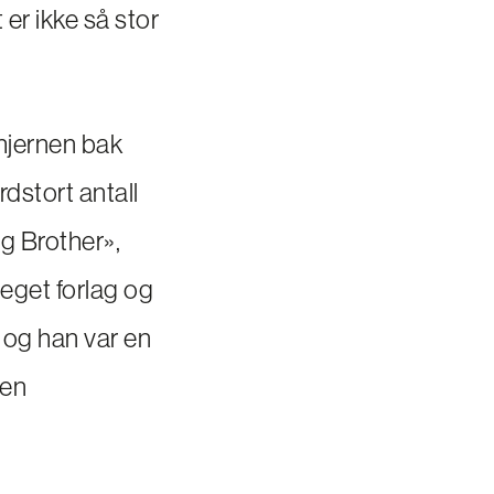
 er ikke så stor
 hjernen bak
rdstort antall
ig Brother»,
t eget forlag og
, og han var en
 en