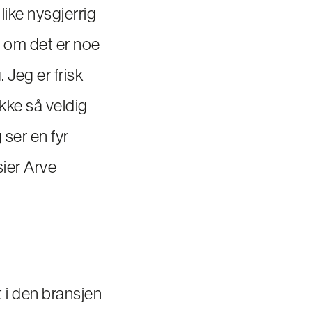
like nysgjerrig
e om det er noe
 Jeg er frisk
kke så veldig
g ser en fyr
 sier Arve
t i den bransjen