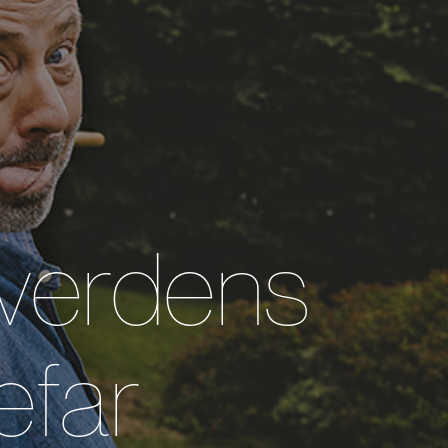
r verdens
efar