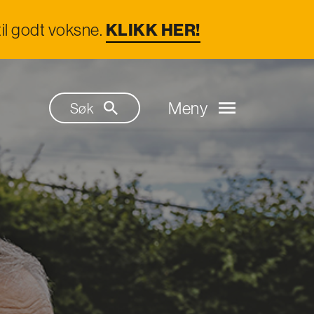
il godt voksne.
KLIKK HER!
Meny
Søk