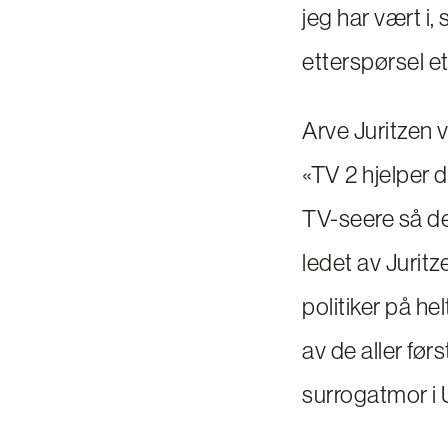
jeg har vært i,
etterspørsel et
Arve Juritzen 
«TV 2 hjelper d
TV-seere så de
ledet av Juritze
politiker på he
av de aller før
surrogatmor i