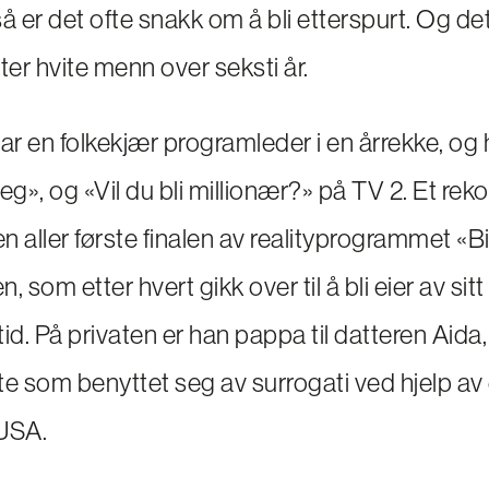
 så er det ofte snakk om å bli etterspurt. Og det
ter hvite menn over seksti år.
var en folkekjær programleder i en årrekke, og
eg», og «Vil du bli millionær?» på TV 2. Et reko
n aller første finalen av realityprogrammet «B
n, som etter hvert gikk over til å bli eier av sit
ltid. På privaten er han pappa til datteren Aida
ste som benyttet seg av surrogati ved hjelp av
 USA.