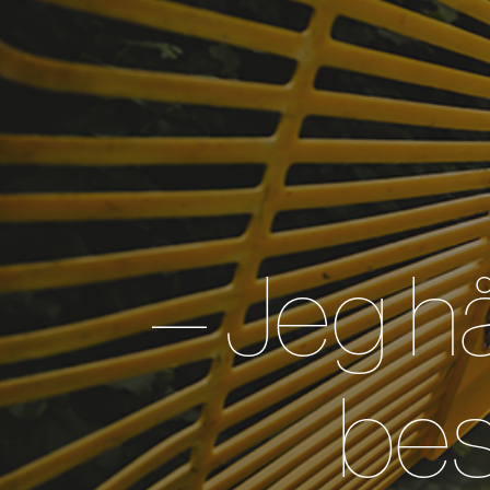
– Jeg hå
bes