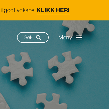
il godt voksne.
KLIKK HER!
Meny
Søk