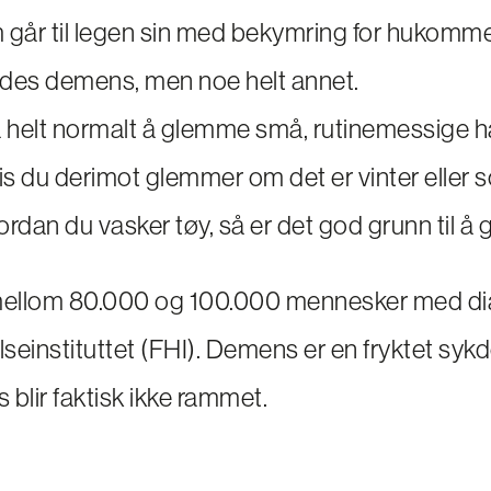
om går til legen sin med bekymring for hukomme
yldes demens, men noe helt annet.
å helt normalt å glemme små, rutinemessige ha
s du derimot glemmer om det er vinter eller 
vordan du vasker tøy, så er det god grunn til å gå
 mellom 80.000 og 100.000 mennesker med d
elseinstituttet (FHI). Demens er en fryktet sy
s blir faktisk ikke rammet.