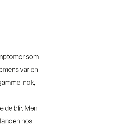
symptomer som
demens var en
 gammel nok,
e de blir. Men
lstanden hos