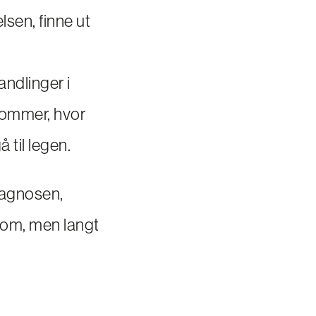
lsen, finne ut
ndlinger i
sommer, hvor
 til legen.
iagnosen,
kdom, men langt