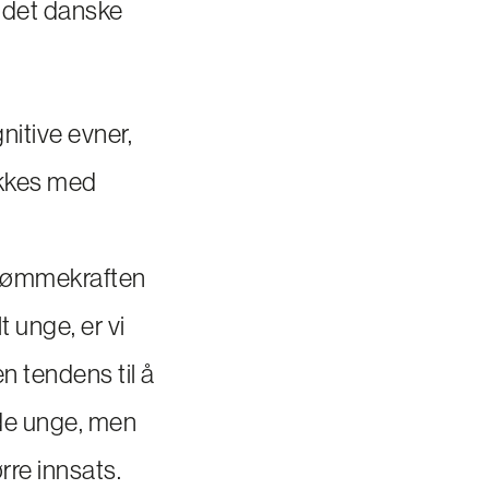
 det danske
nitive evner,
vekkes med
. Dømmekraften
t unge, er vi
en tendens til å
om de unge, men
rre innsats.