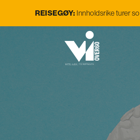
REISEGØY:
Innholdsrike turer s