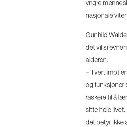
yngre menneske
nasjonale vite
Gunhild Waldem
det vil si evne
alderen.
– Tvert imot er
og funksjoner s
raskere til å læ
sitte hele livet
det betyr ikke 