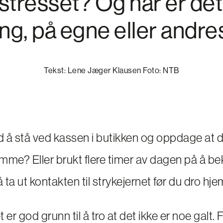
stresset? Og når er det 
g, på egne eller andr
Tekst: Lene Jæger Klausen Foto: NTB
 å stå ved kassen i butikken og oppdage at d
mme? Eller brukt flere timer av dagen på å b
ta ut kontakten til strykejernet før du dro hj
t er god grunn til å tro at det ikke er noe galt. F