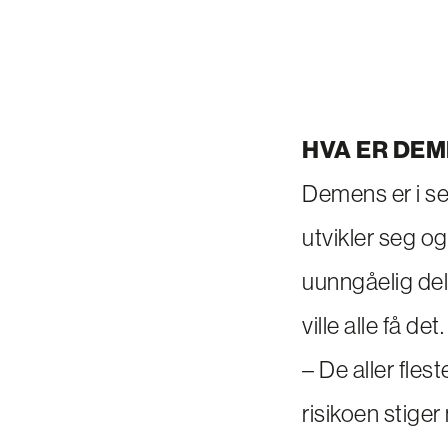
HVA ER DE
Demens er i s
utvikler seg o
uunngåelig del
ville alle få det
– De aller fles
risikoen stiger