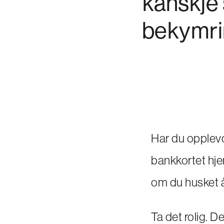
kanskje 
bekymrin
Har du opplevd
bankkortet hje
om du husket å 
Ta det rolig. De