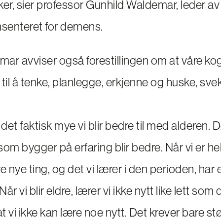
r, sier professor Gunhild Waldemar, leder av
nsenteret for demens.
ar avviser også forestillingen om at våre kog
n til å tenke, planlegge, erkjenne og huske, s
 det faktisk mye vi blir bedre til med alderen
om bygger på erfaring blir bedre. Når vi er hel
re nye ting, og det vi lærer i den perioden, har 
. Når vi blir eldre, lærer vi ikke nytt like lett s
at vi ikke kan lære noe nytt. Det krever bare stø