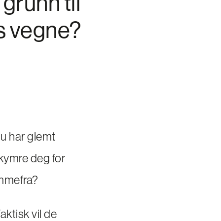
grunn til
es vegne?
u har glemt
ekymre deg for
emmefra?
aktisk vil de