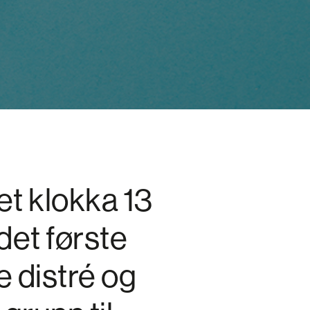
et klokka 13
 det første
e distré og