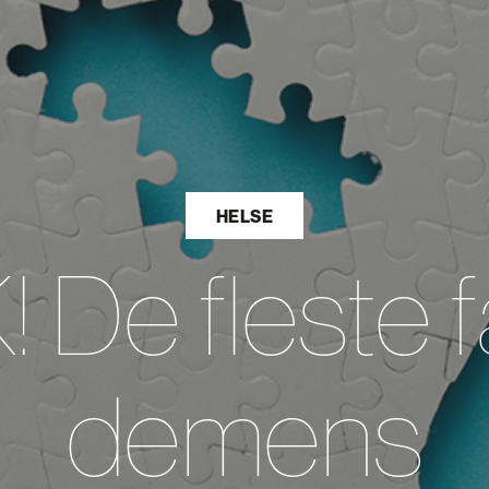
HELSE
De fleste f
demens