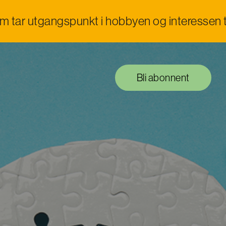
om tar utgangspunkt i hobbyen og interessen t
Bli abonnent