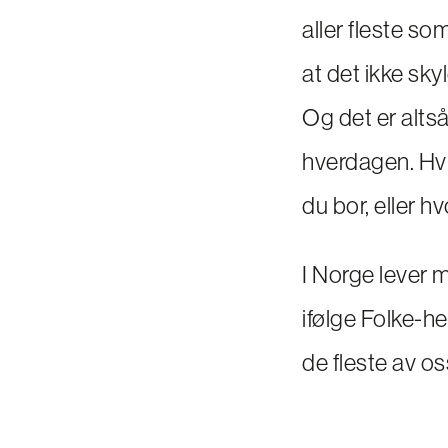
aller fleste s
at det ikke sk
Og det er alts
hverdagen. Hvi
du bor, eller h
I Norge lever
ifølge Folke-h
de fleste av os