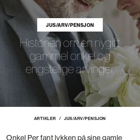
JUS/ARV/PENSJON
Historien om en nygift
gammel onkel og
engstelige arvinger
ARTIKLER
/
JUS/ARV/PENSJON
Onkel Per fant lykken på sine gamle