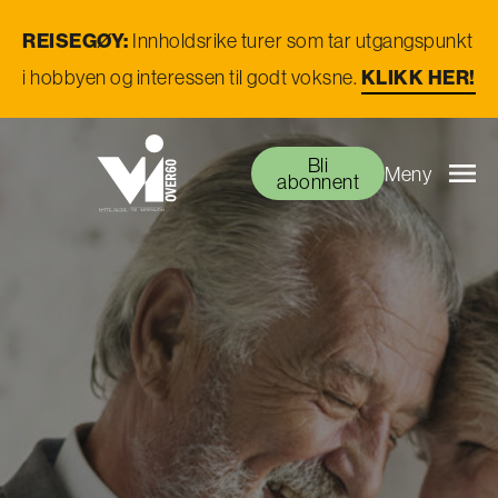
REISEGØY:
Innholdsrike turer som tar utgangspunkt
i hobbyen og interessen til godt voksne.
KLIKK HER!
Bli
Meny
abonnent