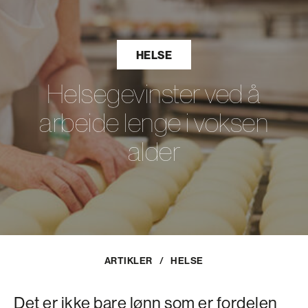
HELSE
Helsegevinster ved å
arbeide lenge i voksen
alder
ARTIKLER
/
HELSE
Det er ikke bare lønn som er fordelen