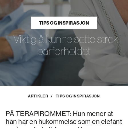
TIPS OG INSPIRASJON
– Viktig å kunne sette strek i
parforholdet
ARTIKLER
/
TIPS OG INSPIRASJON
PÅ TERAPIROMMET: Hun mener at
han har en hukommelse som en elefant