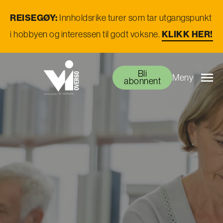
REISEGØY:
Innholdsrike turer som tar utgangspunkt
KLIKK HER!
i hobbyen og interessen til godt voksne.
Bli
Meny
abonnent