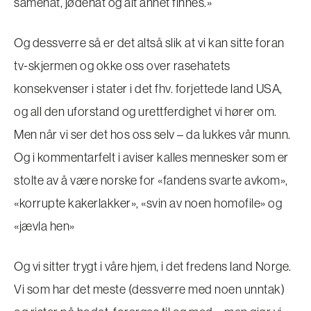
samehat, jødehat og alt annet finnes.»
Og dessverre så er det altså slik at vi kan sitte foran
tv-skjermen og okke oss over rasehatets
konsekvenser i stater i det fhv. forjettede land USA,
og all den uforstand og urettferdighet vi hører om.
Men når vi ser det hos oss selv – da lukkes vår munn.
Og i kommentarfelt i aviser kalles mennesker som er
stolte av å være norske for «fandens svarte avkom»,
«korrupte kakerlakker», «svin av noen homofile» og
«jævla hen»
Og vi sitter trygt i våre hjem, i det fredens land Norge.
Vi som har det meste (dessverre med noen unntak)