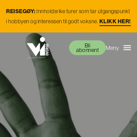
REISEGØY:
Innholdsrike turer som tar utgangspunkt
i hobbyen og interessen til godt voksne.
KLIKK HER!
Bli
Meny
abonnent