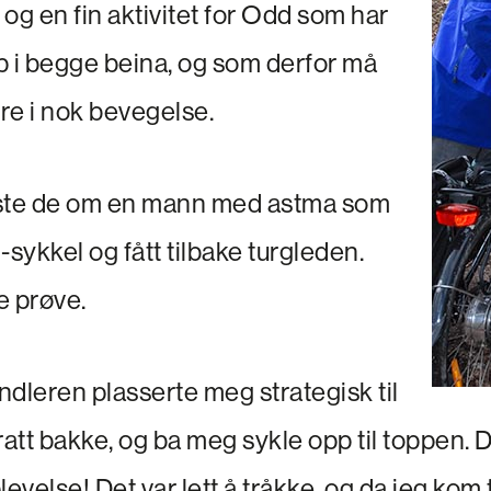
og en fin aktivitet for Odd som har
p i begge beina, og som derfor må
re i nok bevegelse.
leste de om en mann med astma som
-sykkel og fått tilbake turgleden.
e prøve.
dleren plasserte meg strategisk til
ratt bakke, og ba meg sykle opp til toppen. 
levelse! Det var lett å tråkke, og da jeg kom 