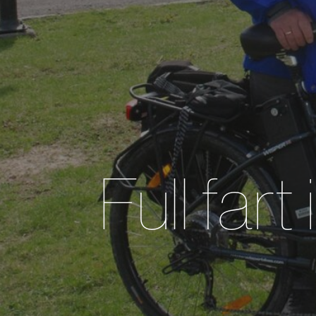
Full f