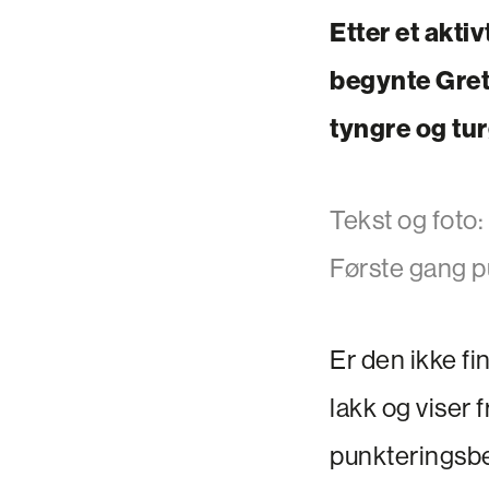
Etter et akti
begynte Gret
tyngre og tur
Tekst og foto:
Første gang pu
Er den ikke f
lakk og viser 
punkteringsbe