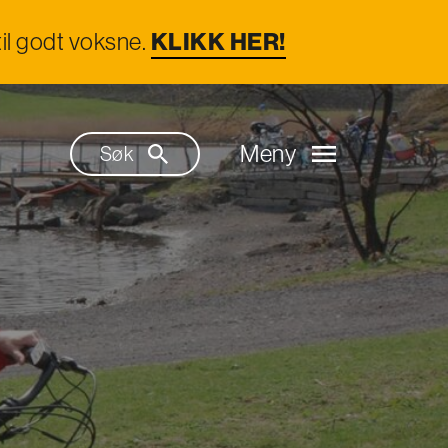
il godt voksne.
KLIKK HER!
Meny
Søk