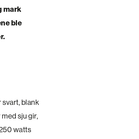
og mark
ne ble
r.
svart, blank
med sju gir,
 250 watts