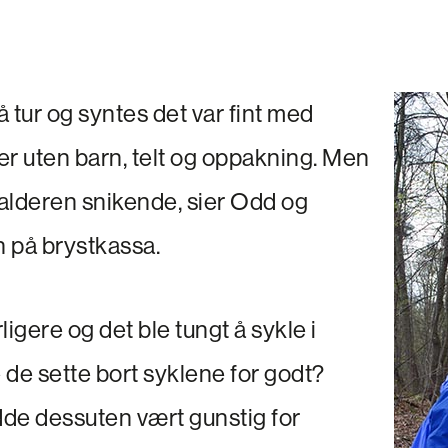
på tur og syntes det var fint med
er uten barn, telt og oppakning. Men
alderen snikende, sier Odd og
 på brystkassa.
ligere og det ble tungt å sykle i
 de sette bort syklene for godt?
de dessuten vært gunstig for