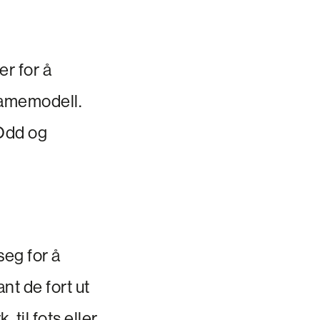
er for å
damemodell.
 Odd og
seg for å
nt de fort ut
til fots eller