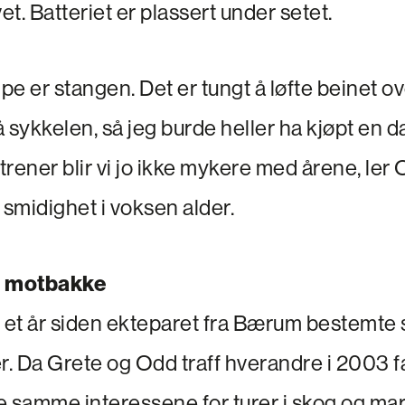
et. Batteriet er plassert under setet.
e er stangen. Det er tungt å løfte beinet ov
sykkelen, så jeg burde heller ha kjøpt en 
 trener blir vi jo ikke mykere med årene, ler
smidighet i voksen alder.
i motbakke
er et år siden ekteparet fra Bærum bestemte 
r. Da Grete og Odd traff hverandre i 2003 fa
 samme interessene for turer i skog og mark, 