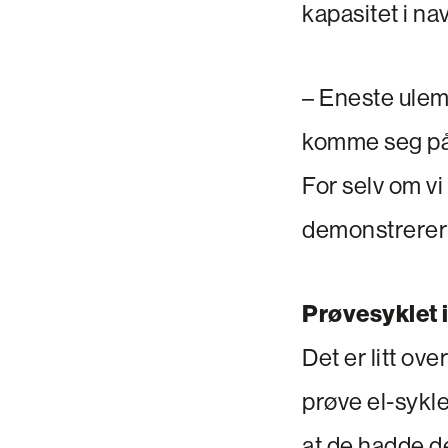
kapasitet i nav
– Eneste ulemp
komme seg på 
For selv om vi
demonstrerer 
Prøvesyklet 
Det er litt ov
prøve el-sykle
at de hadde de