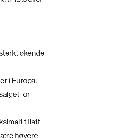
å sterkt økende
ler i Europa.
salget for
simalt tillatt
 være høyere