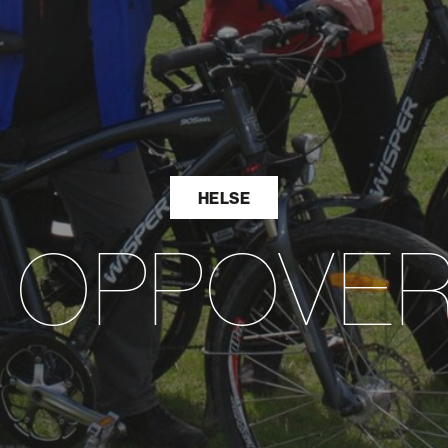
HELSE
art i OPPOV