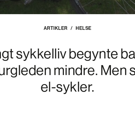
ARTIKLER
/
HELSE
ngt sykkelliv begynte b
turgleden mindre. Men s
el-sykler.