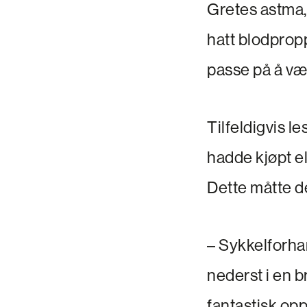
Gretes astma, 
hatt blodprop
passe på å væ
Tilfeldigvis 
hadde kjøpt el
Dette måtte d
– Sykkelforhan
nederst i en b
fantastisk opp