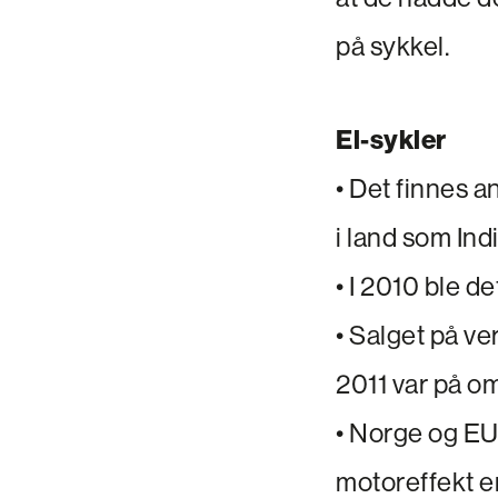
på sykkel.
El-sykler
• Det finnes a
i land som Ind
• I 2010 ble de
• Salget på ve
2011 var på om
• Norge og EU 
motoreffekt e