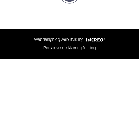
Webdesign og webutvikling:
Personvernerklæring for deg