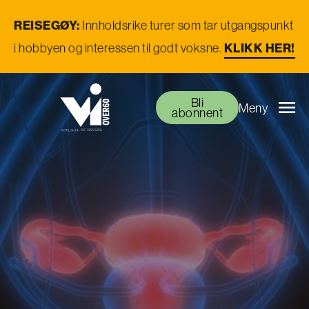
REISEGØY:
Innholdsrike turer som tar utgangspunkt
i hobbyen og interessen til godt voksne.
KLIKK HER!
Bli
Meny
abonnent