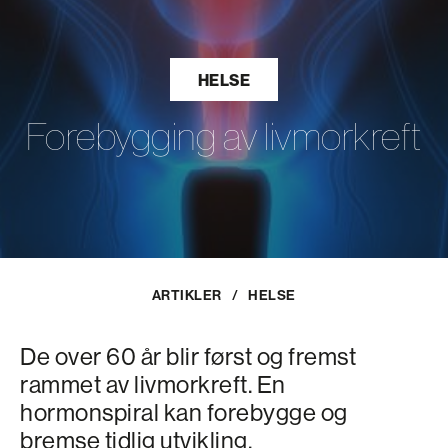
HELSE
Forebygging av livmorkreft
ARTIKLER
/
HELSE
De over 60 år blir først og fremst
rammet av livmorkreft. En
hormonspiral kan forebygge og
bremse tidlig utvikling.