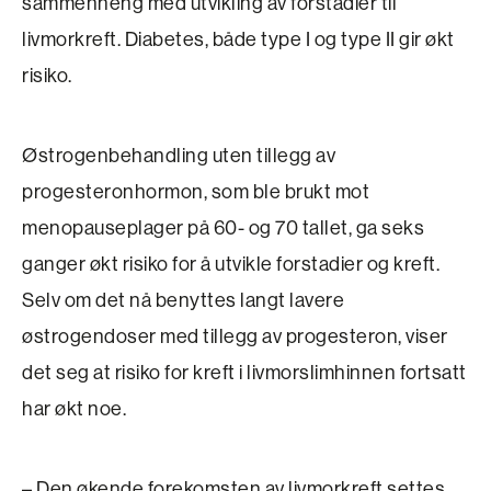
sammenheng med utvikling av forstadier til
livmorkreft. Diabetes, både type I og type II gir økt
risiko.
Østrogenbehandling uten tillegg av
progesteronhormon, som ble brukt mot
menopauseplager på 60- og 70 tallet, ga seks
ganger økt risiko for å utvikle forstadier og kreft.
Selv om det nå benyttes langt lavere
østrogendoser med tillegg av progesteron, viser
det seg at risiko for kreft i livmorslimhinnen fortsatt
har økt noe.
– Den økende forekomsten av livmorkreft settes