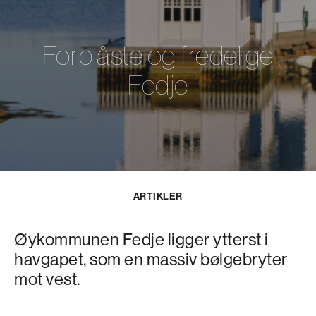
Forblåste og fredelige
Fedje
ARTIKLER
Øykommunen Fedje ligger ytterst i
havgapet, som en massiv bølgebryter
mot vest.