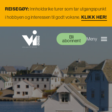
REISEGØY:
Innholdsrike turer som tar utgangspunkt
KLIKK HER!
i hobbyen og interessen til godt voksne.
Bli
Meny
abonnent