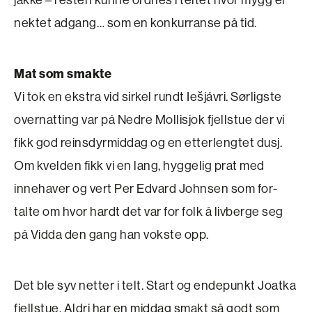
nektet adgang… som en konkurranse på tid.
Mat som smakte
Vi tok en ekstra vid sirkel rundt Iešjávri. Sørligste
overnatting var på Nedre Mollisjok fjellstue der vi
fikk god reinsdyrmiddag og en etterlengtet dusj.
Om kvelden fikk vi en lang, hyggelig prat med
innehaver og vert Per Edvard Johnsen som for­
talte om hvor hardt det var for folk å livberge seg
på Vidda den gang han vokste opp.
Det ble syv netter i telt. Start og endepunkt Joatka
fjellstue. Aldri har en middag smakt så godt som