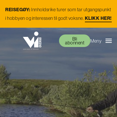
REISEGØY:
Innholdsrike turer som tar utgangspunkt
i hobbyen og interessen til godt voksne.
KLIKK HER!
Bli
Meny
abonnent