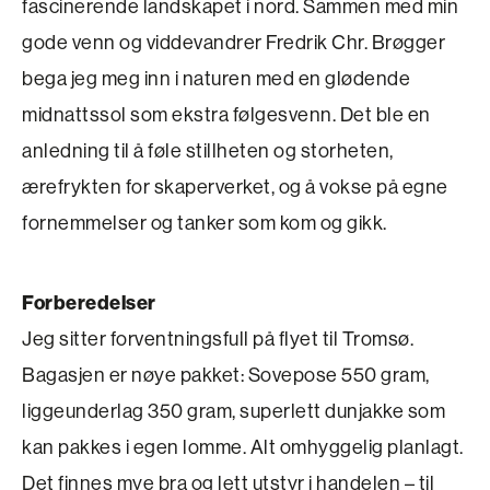
fascinerende landskapet i nord. Sammen med min
gode venn og viddevandrer Fredrik Chr. Brøgger
bega jeg meg inn i naturen med en glødende
midnattssol som ekstra følgesvenn. Det ble en
anledning til å føle stillheten og stor­heten,
ærefrykten for skaperverket, og å vokse på egne
fornemmelser og tanker som kom og gikk.
Forberedelser
Jeg sitter forventningsfull på flyet til Tromsø.
Bagasjen er nøye pakket: Sovepose 550 gram,
ligge­underlag 350 gram, superlett dunjakke som
kan pakkes i egen lomme. Alt omhyggelig planlagt.
Det finnes mye bra og lett utstyr i handelen – til