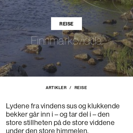
REISE
Finnmarksvidda
ARTIKLER
/
REISE
Lydene fra vindens sus og klukkende
bekker går inn i – og tar del i – den
store stillheten på de store viddene
under den store himmelen.