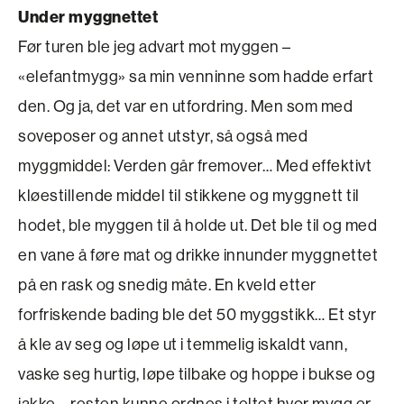
Under myggnettet
Før turen ble jeg advart mot myggen –
«elefantmygg» sa min venninne som hadde erfart
den. Og ja, det var en utfordring. Men som med
soveposer og annet utstyr, så også med
myggmiddel: Verden går fremover… Med effektivt
kløestillende middel til stikkene og myggnett til
hodet, ble myggen til å holde ut. Det ble til og med
en vane å føre mat og drikke innunder myggnettet
på en rask og snedig måte. En kveld etter
forfriskende bading ble det 50 myggstikk… Et styr
å kle av seg og løpe ut i temmelig iskaldt vann,
vaske seg hurtig, løpe tilbake og hoppe i bukse og
jakke – resten kunne ordnes i teltet hvor mygg er