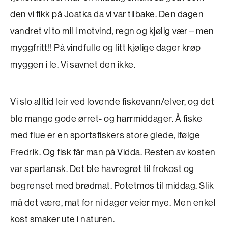
den vi fikk på Joatka da vi var tilbake. Den dagen
vandret vi to mil i motvind, regn og kjølig vær – men
myggfritt!! På vindfulle og litt kjølige dager krøp
myggen i le. Vi savnet den ikke.
Vi slo alltid leir ved lovende fiskevann/elver, og det
ble mange gode ørret- og harrmiddager. Å fiske
med flue er en sportsfiskers store glede, ifølge
Fredrik. Og fisk får man på Vidda. Resten av kosten
var spartansk. Det ble havregrøt til frokost og
begrenset med brødmat. Potetmos til middag. Slik
må det være, mat for ni dager veier mye. Men enkel
kost smaker ute i naturen.