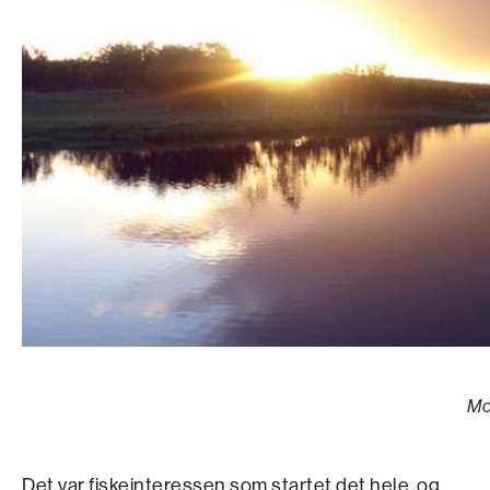
Mo
Det var fiskeinteressen som startet det hele, og