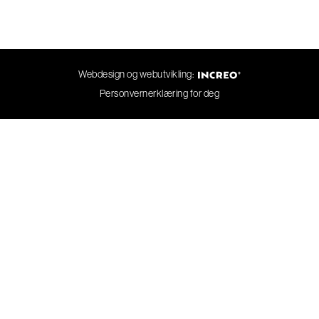
Webdesign og webutvikling:
Personvernerklæring for deg