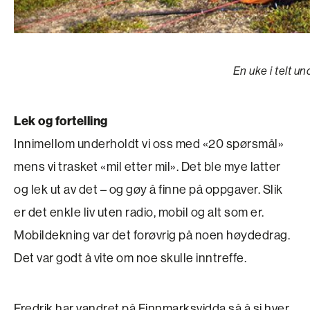
En uke i telt u
Lek og fortelling
Innimellom underholdt vi oss med «20 spørsmål»
mens vi trasket «mil etter mil». Det ble mye latter
og lek ut av det – og gøy å finne på oppgaver. Slik
er det enkle liv uten radio, mobil og alt som er.
Mobildekning var det forøvrig på noen høydedrag.
Det var godt å vite om noe skulle inntreffe.
Fredrik har vandret på Finnmarksvidda så å si hver