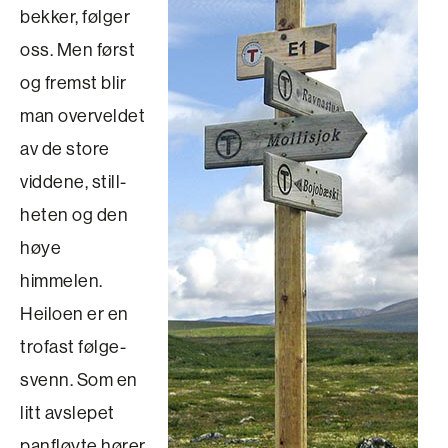
bekker, følger
oss. Men først
og fremst blir
man overveldet
av de store
viddene, still­
heten og den
høye
himmelen.
Heiloen er en
trofast følge­
svenn. Som en
litt avslepet
panfløyte hører