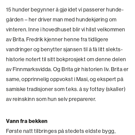
15 hunder begynner å gjø idet vi passerer hunde­
gården – her driver man med hundekjøring om
vinteren. Inne i hovedhuset blir vi hilst vel­kommen
av Brita. Fredrik kjenner henne fra tidligere
vandringer og benytter sjansen til å få litt slekts­
historie notert til sitt bokprosjekt om denne delen
av Finnmarks­vidda. Og Brita gir historien liv. Brita er
same, opprinnelig oppvokst i Masi, og ekspert på
samiske tradisjoner som f.eks. å sy fottøy (skaller)
av reinskinn som hun selv preparerer.
Vann fra bekken
Første natt tilbringes på stedets eldste bygg,