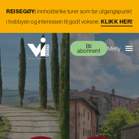
REISEGØY:
Innholdsrike turer som tar utgangspunkt
i hobbyen og interessen til godt voksne.
KLIKK HER!
Bli
Meny
abonnent