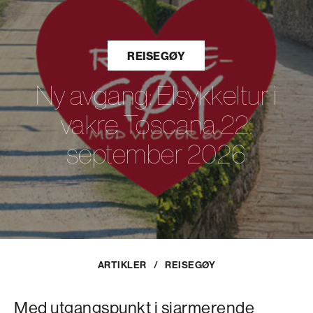
REISEGØY
Ny avgang: Elsykkeltur i
vakre Toscana 22.
september 2026
ARTIKLER
/
REISEGØY
Med utgangspunkt i sjarmerende