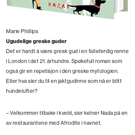
Marie Phillips
Ugudelige greske guder
Det er hardt å være gresk gud i en falleferdig rønne
i London i det 21. århundre. Spøkefull roman som
også gir en repetisjon i den greske mytologien.
Eller hva sier du til en jaktgudinne som nå er blitt
hundelufter?
– Velkommen tilbake i kveld, sier kelner Nada på en
av restaurantene med Afrodite i navnet.