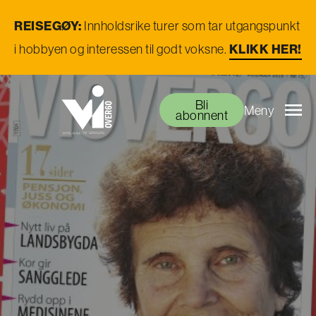
REISEGØY:
Innholdsrike turer som tar utgangspunkt
i hobbyen og interessen til godt voksne.
KLIKK HER!
Bli
Meny
abonnent