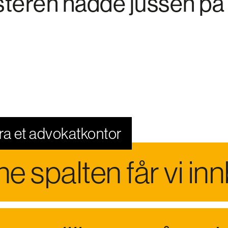
teren hadde jussen på s
ra et advokatkontor
ne spalten får vi innb