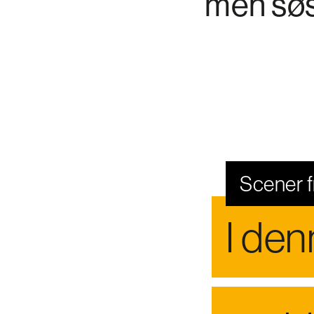
men søs
Scener f
I den