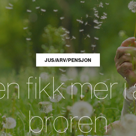
JUS/ARV/PENSJON
n fikk mer i
broren