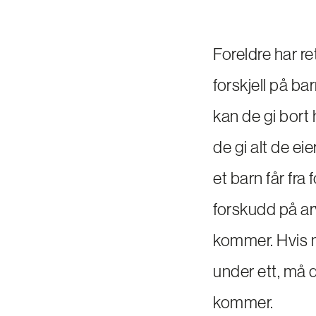
Foreldre har re
forskjell på ba
kan de gi bort h
de gi alt de ei
et barn får fra
forskudd på arv
kommer. Hvis m
under ett, må d
kommer.