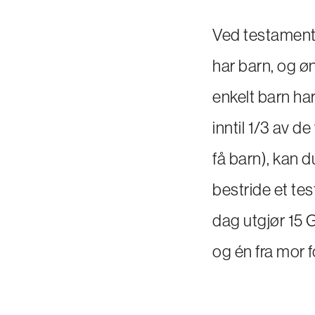
Ved testament st
har barn, og øn
enkelt barn har
inntil 1/3 av d
få barn), kan d
bestride et tes
dag utgjør 15 G 
og én fra mor f