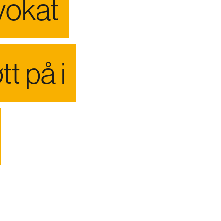
vokat
t på i