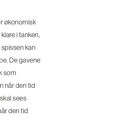
tor økonomisk
klare i tanken,
på spissen kan
r noe. De gavene
sk som
n når den tid
 skal sees
når den tid