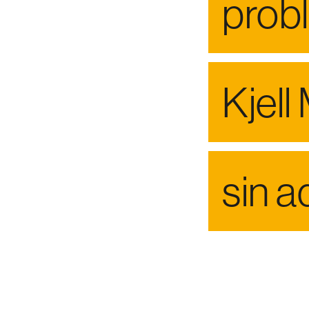
probl
Kjell
sin 