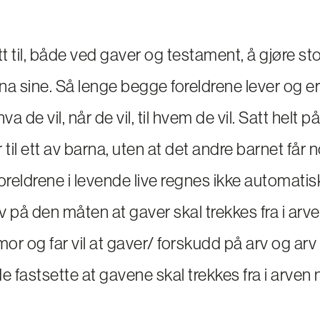
tt til, både ved gaver og testament, å gjøre s
rna sine. Så lenge begge foreldrene lever og er 
va de vil, når de vil, til hvem de vil. Satt helt 
er til ett av barna, uten at det andre barnet få
 foreldrene i levende live regnes ikke automati
 på den måten at gaver skal trekkes fra i arve
or og far vil at gaver/ forskudd på arv og arv
e fastsette at gavene skal trekkes fra i arven 