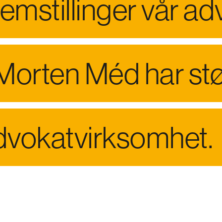
emstillinger vår ad
 Morten Méd har støt
advokatvirksomhet.