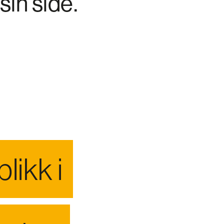
in side.
likk i