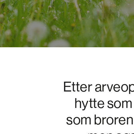
Etter arveo
hytte som 
som broren 