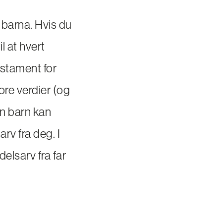
på barna. Hvis du
l at hvert
testament for
ore verdier (og
en barn kan
rv fra deg. I
delsarv fra far