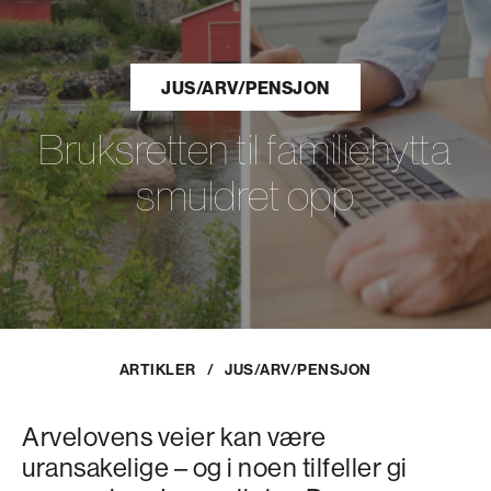
JUS/ARV/PENSJON
Bruksretten til familiehytta
smuldret opp
ARTIKLER
/
JUS/ARV/PENSJON
Arvelovens veier kan være
uransakelige – og i noen tilfeller gi