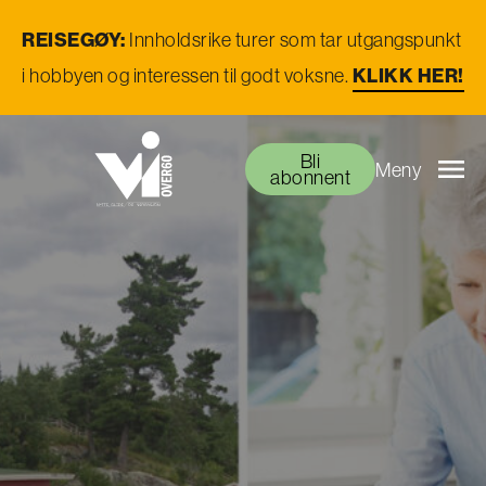
REISEGØY:
Innholdsrike turer som tar utgangspunkt
i hobbyen og interessen til godt voksne.
KLIKK HER!
Bli
Meny
abonnent