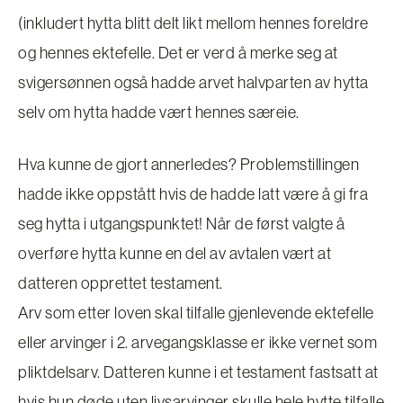
(inkludert hytta blitt delt likt mellom hennes foreldre
og hennes ektefelle. Det er verd å merke seg at
svigersønnen også hadde arvet halvparten av hytta
selv om hytta hadde vært hennes særeie.
Hva kunne de gjort annerledes? Problemstillingen
hadde ikke oppstått hvis de hadde latt være å gi fra
seg hytta i utgangspunktet! Når de først valgte å
overføre hytta kunne en del av avtalen vært at
datteren opprettet testament.
Arv som etter loven skal tilfalle gjenlevende ektefelle
eller arvinger i 2. arvegangsklasse er ikke vernet som
pliktdelsarv. Datteren kunne i et testament fastsatt at
hvis hun døde uten livsarvinger skulle hele hytte tilfalle