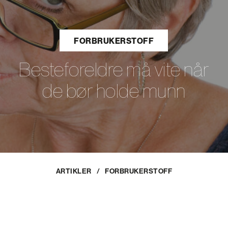
FORBRUKERSTOFF
Besteforeldre må vite når
de bør holde munn
ARTIKLER
/
FORBRUKERSTOFF