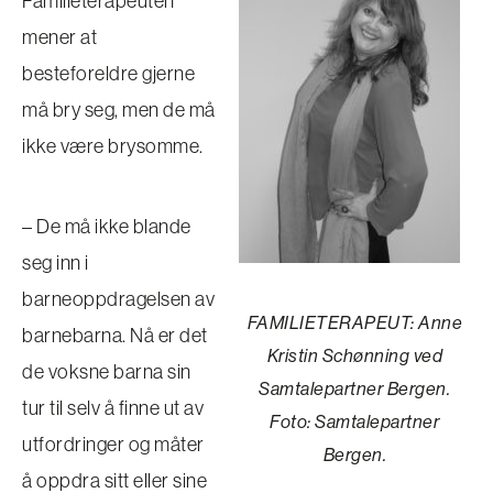
Familieterapeuten
mener at
besteforeldre gjerne
må bry seg, men de må
ikke være brysomme.
– De må ikke blande
seg inn i
barneoppdragelsen av
FAMILIETERAPEUT: Anne
barnebarna. Nå er det
Kristin Schønning ved
de voksne barna sin
Samtalepartner Bergen.
tur til selv å finne ut av
Foto: Samtalepartner
utfordringer og måter
Bergen.
å oppdra sitt eller sine