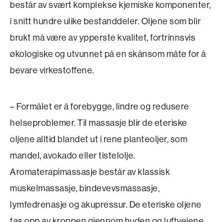
består av svært komplekse kjemiske komponenter,
i snitt hundre ulike bestanddeler. Oljene som blir
brukt må være av ypperste kvalitet, fortrinnsvis
økologiske og utvunnet på en skånsom måte for å
bevare virkestoffene.
– Formålet er å forebygge, lindre og redusere
helseproblemer. Til massasje blir de eteriske
oljene alltid blandet ut i rene planteoljer, som
mandel, avokado eller tistelolje.
Aromaterapimassasje består av klassisk
muskelmassasje, bindevevs­massasje,
lymfedrenasje og akupressur. De eteriske oljene
tas opp av kroppen gjennom huden og luftveiene.