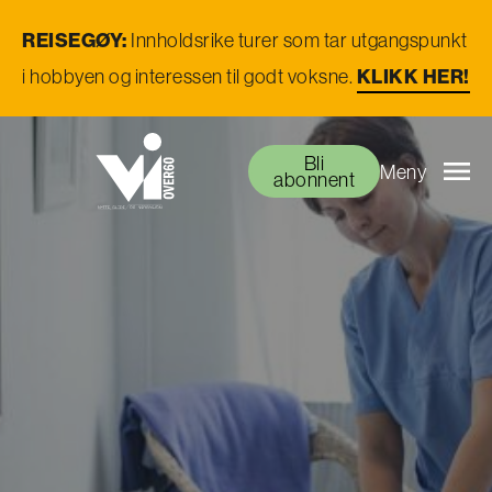
REISEGØY:
Innholdsrike turer som tar utgangspunkt
i hobbyen og interessen til godt voksne.
KLIKK HER!
Bli
Meny
abonnent