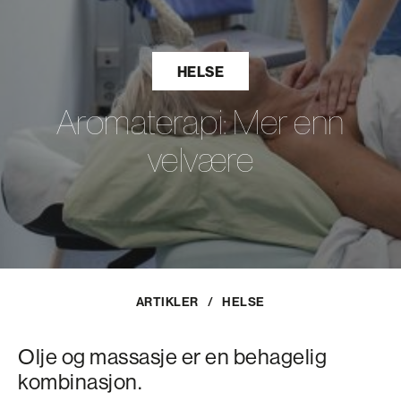
HELSE
Aromaterapi: Mer enn
velvære
ARTIKLER
/
HELSE
Olje og massasje er en behagelig
kombinasjon.