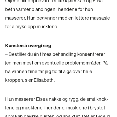
Oljene blir oppbevart i et lite kjøleskap og Elisa­
beth varmer blandingen i hendene før hun
masserer. Hun begynner med en lettere massasje
for å myke opp musklene.
Kunsten å overgi seg
– Bestiller du én times behandling konsentrerer
jeg meg mest om eventuelle problemområder. På
halvannen time får jeg tid til å gå over hele
kroppen, sier Elisabeth.
Hun masserer Elses nakke og rygg, de små knok­
lene og musklene i hendene, musklene i brystet
som kan påvirke pusten, og ansiktet. Det er tydelig