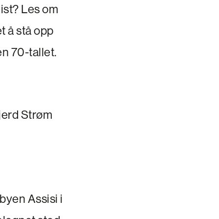
nist? Les om
et å stå opp
n 70-tallet.
gjerd Strøm
rbyen Assisi i