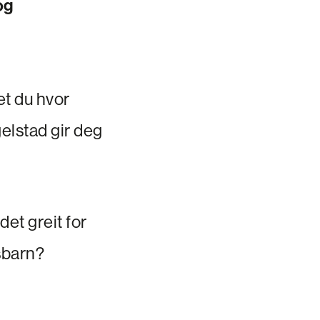
og
et du hvor
elstad gir deg
det greit for
sbarn?