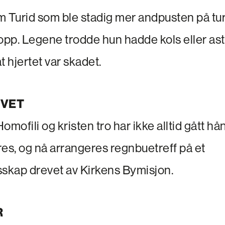
om Turid som ble stadig mer andpusten på tu
 opp. Legene trodde hun hadde kols eller a
at hjertet var skadet.
IVET
ofili og kristen tro har ikke alltid gått hå
res, og nå arrangeres regnbuetreff på et
sskap drevet av Kirkens Bymisjon.
R