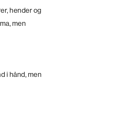
rer, hender og
stma, men
nd i hånd, men