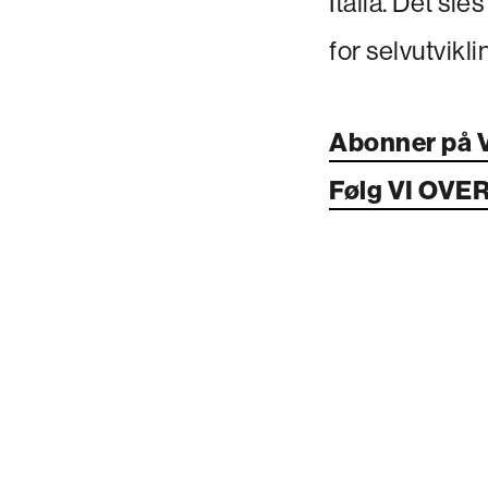
Italia. Det sie
for selvutvikli
Abonner på 
Følg VI OVE