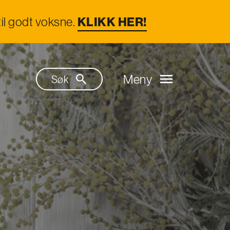
il godt voksne.
KLIKK HER!
Meny
Søk