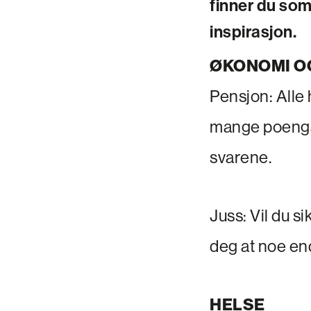
finner du som 
inspirasjon.
ØKONOMI O
Pensjon: Alle 
mange poengår
svarene.
Juss: Vil du s
deg at noe en
HELSE