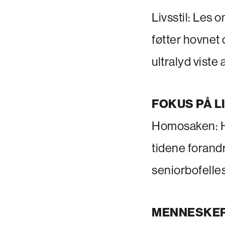
Livsstil: Les 
føtter hovnet
ultralyd viste 
FOKUS PÅ L
Homosaken: Hom
tidene forand
seniorbofelle
MENNESKE