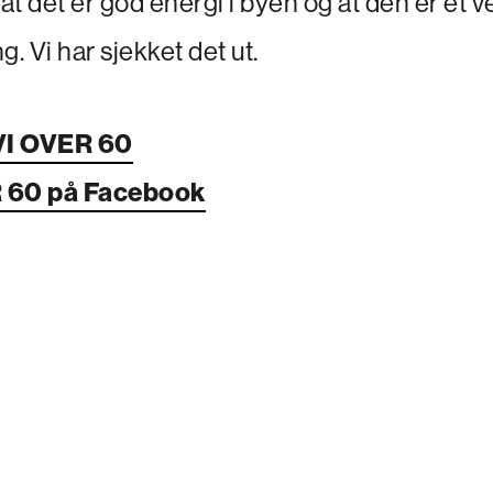
s at det er god energi i byen og at den er et 
ng. Vi har sjekket det ut.
VI OVER 60
R 60 på Facebook