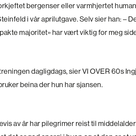
rkjeftet bergenser eller varmhjertet huma
einfeld i vår aprilutgave. Selv sier han: – D
kte majoritet» har vært viktig for meg side
 treningen dagligdags, sier VI OVER 60s In
bruker beina der hun har sjansen.
evis av år har pilegrimer reist til middelalde