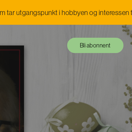
om tar utgangspunkt i hobbyen og interessen t
Bli abonnent