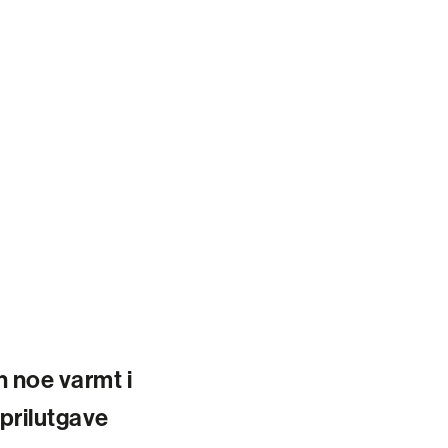
n noe varmt i
aprilutgave