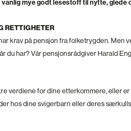
vanlig mye godt lesestoff til nytte, glede 
G RETTIGHETER
har krav på pensjon fra folketrygden. Men v
 du har? Vår pensjonsrådgiver Harald Eng
ikre verdiene for dine etterkommere, eller er 
der hos dine svigerbarn eller deres særkull