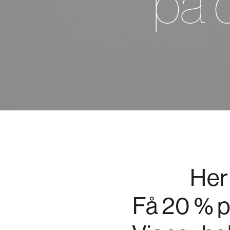
på 
Her
Få 20 % p