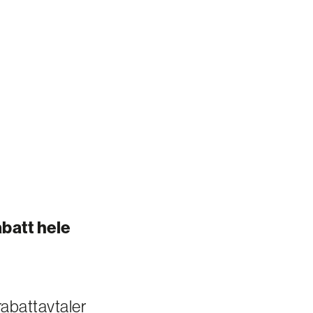
abatt hele
rabattavtaler