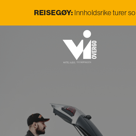
REISEGØY:
Innholdsrike turer s