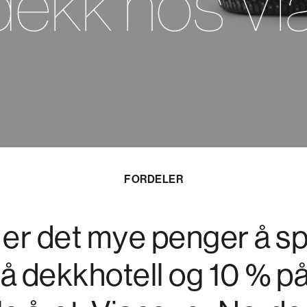
dekk hos Vi
FORDELER
 er det mye penger å sp
å dekkhotell og 10 % p