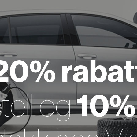
20% rabat
10% 
tell og