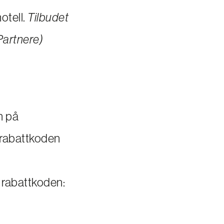
otell.
Tilbudet
Partnere)
n på
n rabattkoden
 rabattkoden: