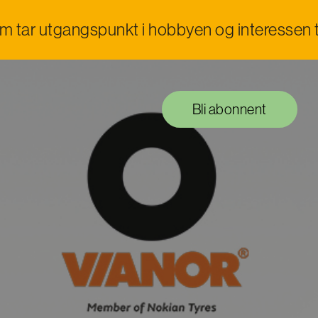
om tar utgangspunkt i hobbyen og interessen t
Bli abonnent