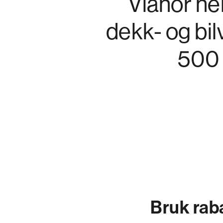
Vianor he
dekk- og bil
500 
Bruk rab