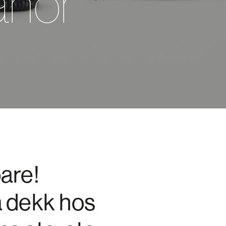
anor
are!
å dekk hos