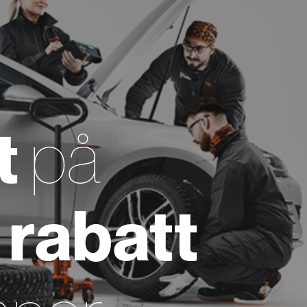
t
på
rabatt