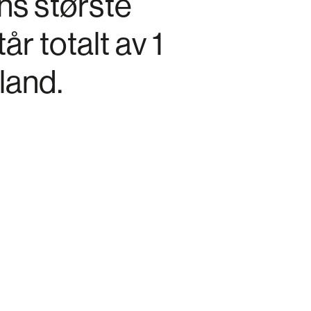
ns største
r totalt av 1
land.