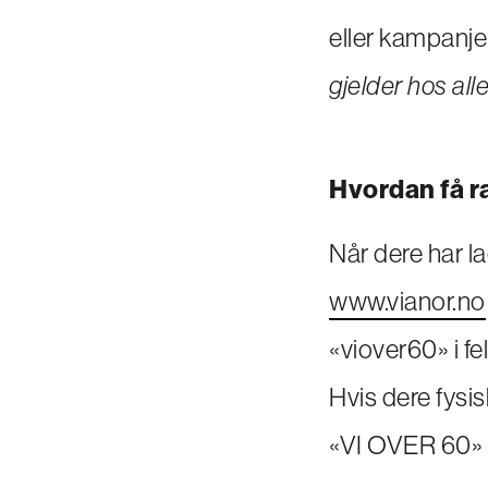
eller kampanje
gjelder hos all
Hvordan få r
Når dere har l
www.vianor.no
«viover60» i fe
Hvis dere fysi
«VI OVER 60» n