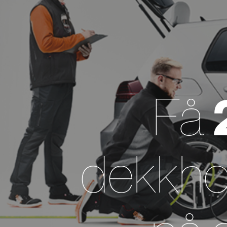
Få
dekkho