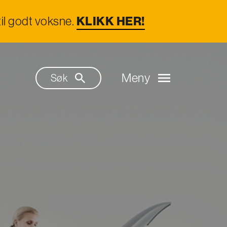
il godt voksne.
KLIKK HER!
Meny
Søk