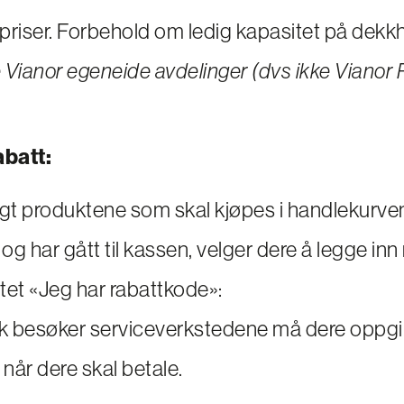
priser. Forbehold om ledig kapasitet på dekkh
e Vianor egeneide avdelinger (dvs ikke Vianor 
abatt:
agt produktene som skal kjøpes i handlekurve
og har gått til kassen, velger dere å legge in
ltet «Jeg har rabattkode»:
sk besøker serviceverkstedene må dere oppgi
år dere skal betale.