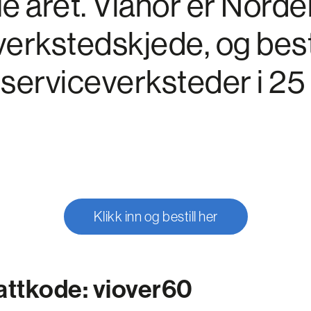
le året. Vianor er Norde
verkstedskjede, og bestå
serviceverksteder i 25 
Klikk inn og bestill her
attkode: viover60