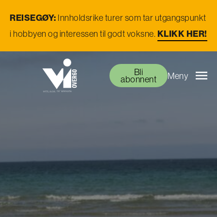
REISEGØY:
Innholdsrike turer som tar utgangspunkt
i hobbyen og interessen til godt voksne.
KLIKK HER!
Bli
Meny
abonnent