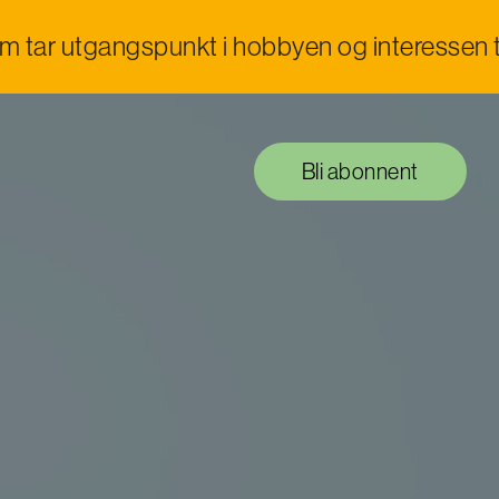
om tar utgangspunkt i hobbyen og interessen t
Bli abonnent