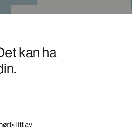
Det kan ha
in.
rt» litt av