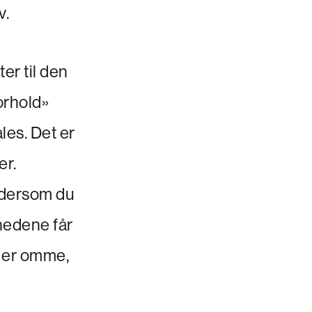
v.
er til den
orhold»
les. Det er
er.
» dersom du
ånedene får
 er omme,