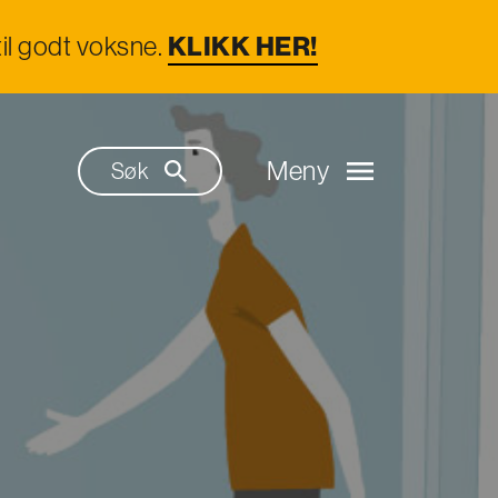
il godt voksne.
KLIKK HER!
Meny
Søk