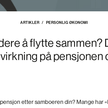
ARTIKLER
/
PERSONLIG ØKONOMI
dere å flytte sammen? 
nvirkning på pensjonen d
 pensjon etter samboeren din? Mange har «hø