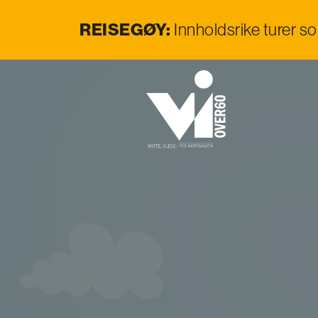
REISEGØY:
Innholdsrike turer s