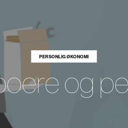
PERSONLIG ØKONOMI
oere og pe