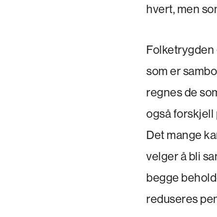
hvert, men som
Folketrygden g
som er samboe
regnes de som
også forskjell
Det mange kans
velger å bli s
begge beholde
reduseres pen