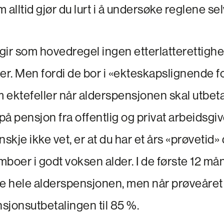
 alltid gjør du lurt i å undersøke reglene sel
ir som hovedregel ingen etterlatterettighet
r. Men fordi de bor i «ekteskapslignende f
 ektefeller når alderspensjonen skal utbeta
 på pensjon fra offentlig og privat arbeidsgiv
kje ikke vet, er at du har et års «prøvetid
amboer i godt voksen alder. I de første 12 m
 hele alderspensjonen, men når prøveåret
sjonsutbetalingen til 85 %.